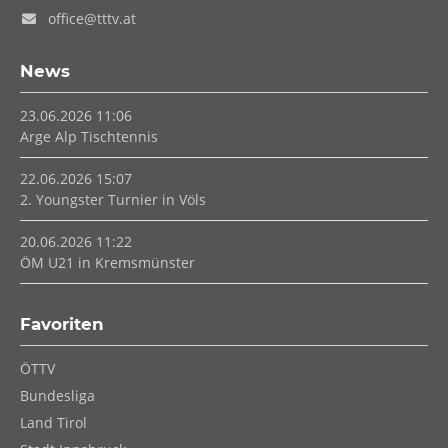
office@tttv.at
News
23.06.2026 11:06
Arge Alp Tischtennis
22.06.2026 15:07
2. Youngster Turnier in Völs
20.06.2026 11:22
ÖM U21 in Kremsmünster
Favoriten
Navigation
ÖTTV
überspringen
Bundesliga
Land Tirol