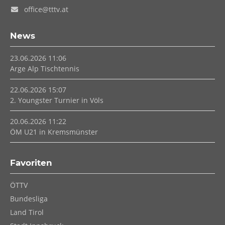
office@tttv.at
News
23.06.2026 11:06
Arge Alp Tischtennis
22.06.2026 15:07
2. Youngster Turnier in Völs
20.06.2026 11:22
ÖM U21 in Kremsmünster
Favoriten
Navigation
ÖTTV
überspringen
Bundesliga
Land Tirol