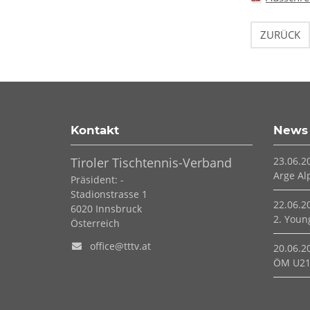
ZURÜCK
Kontakt
News
Tiroler Tischtennis-Verband
23.06.2
Arge Al
Präsident: -
Stadionstrasse 1
22.06.2
6020
Innsbruck
2. Young
Österreich
office@tttv.at
20.06.2
ÖM U21