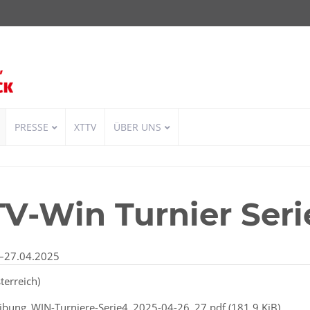
PRESSE
XTTV
ÜBER UNS
V-Win Turnier Seri
–27.04.2025
terreich)
ibung_WIN-Turniere-Serie4_2025-04-26_27.pdf
(181,9 KiB)