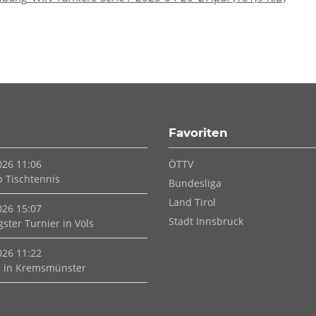
Favoriten
Navigation
026 11:06
ÖTTV
überspringen
p Tischtennis
Bundesliga
Land Tirol
026 15:07
Stadt Innsbruck
ster Turnier in Völs
026 11:22
 in Kremsmünster