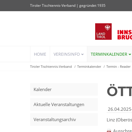
Tiroler Tischtennis-Verband | gegründet 1935
Navigation
HOME
VEREINSINFO
TERMINKALENDER
überspringen
Tiroler Tischtennis-Verband
Terminkalender
Termin - Reader
ÖTT
Kalender
Aktuelle Veranstaltungen
26.04.2025
Veranstaltungsarchiv
Linz (Oberös
Ausschre