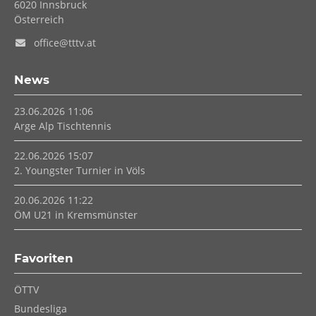
6020
Innsbruck
Österreich
office@tttv.at
News
23.06.2026 11:06
Arge Alp Tischtennis
22.06.2026 15:07
2. Youngster Turnier in Völs
20.06.2026 11:22
ÖM U21 in Kremsmünster
Favoriten
Navigation
ÖTTV
überspringen
Bundesliga