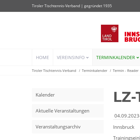
Tiroler Tischtennis-Verband | gegründet 1935
Navigation
HOME
VEREINSINFO
TERMINKALENDER
überspringen
Tiroler Tischtennis-Verband
Terminkalender
Termin - Reader
LZ-
Kalender
Aktuelle Veranstaltungen
04.09.2023
Veranstaltungsarchiv
Innsbruck
Trainingsein