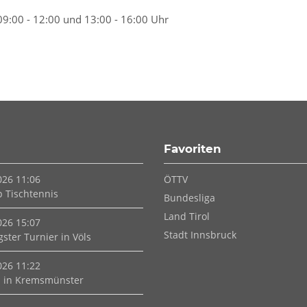
09:00 - 12:00 und 13:00 - 16:00 Uhr
Favoriten
Navigation
026 11:06
ÖTTV
überspringen
p Tischtennis
Bundesliga
Land Tirol
026 15:07
Stadt Innsbruck
ster Turnier in Völs
026 11:22
 in Kremsmünster