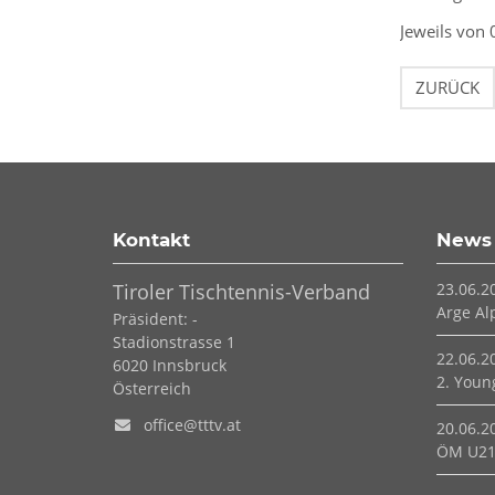
Jeweils von 
ZURÜCK
Kontakt
News
Tiroler Tischtennis-Verband
23.06.2
Arge Al
Präsident: -
Stadionstrasse 1
22.06.2
6020
Innsbruck
2. Young
Österreich
office@tttv.at
20.06.2
ÖM U21