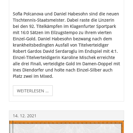
Sofia Polcanova und Daniel Habesohn sind die neuen
Tischtennis-Staatsmeister. Dabei raste die Linzerin
bei den 92. Titelkämpfen im Klagenfurter Sportpark
mit 16:0 Sätzen im Eilzugstempo zu ihrem vierten
Einzel-Gold. Daniel Habesohn bezwang nach dem
krankheitsbedingten Ausfall von Titelverteidiger
Robert Gardos David Serdaroglu im Endspiel mit 4:1.
Einzel-Titelverteidigerin Karoline Mischek erreichte
alle drei Finali, verteidigte Gold Im Damen-Doppel mit
Ines Diendorfer und holte nach Einzel-Silber auch
Platz zwei im Mixed.
ÖM
WEITERLESEN …
ALLG.
KLASSE
IN
KLAGENFURT
14.
12.
2021
05.
-