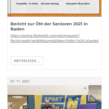
Bericht zur ÖM der Senioren 2021 in
Baden
https://online.fliphtml5.com/ytdzm/ouph/?
fbclid=IwAR1JghBVN0ums66VRgq1Pd0rc7qZICzOov9pDq1l
BERICHT
WEITERLESEN …
ZUR
ÖM
DER
SENIOREN
07.
11.
2021
2021
IN
BADEN