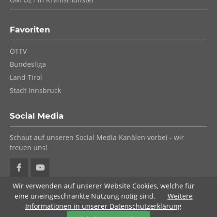
Favoriten
Navigation
ÖTTV
überspringen
Bundesliga
Land Tirol
Stadt Innsbruck
Social Media
Schaut auf unseren Social Media Kanälen vorbei - wir
freuen uns!
Wir verwenden auf unserer Website Cookies, welche für
eine uneingeschränkte Nutzung nötig sind.
Weitere
Informationen in unserer Datenschutzerklärung
© 2026 Tiroler Tischtennis-Verband